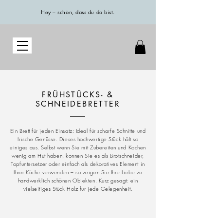
Hey – schön, dass du da bist.
FRÜHSTÜCKS- &
SCHNEIDEBRETTER
E
in Brett für jeden Einsatz: Ideal für scharfe Schnitte und
frische Genüsse. Dieses hochwertige Stück hält so
einiges aus. Selbst wenn Sie mit Zubereiten und Kochen
wenig am Hut haben, können Sie es als Brotschneider,
Topfuntersetzer oder einfach als dekoratives Element in
Ihrer Küche verwenden – so zeigen Sie Ihre Liebe zu
handwerklich schönen Objekten. Kurz gesagt: ein
vielseitiges Stück Holz für jede Gelegenheit.