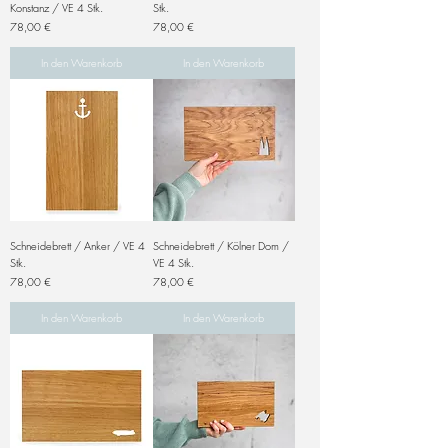
Konstanz / VE 4 Stk.
Stk.
Preis
Preis
78,00 €
78,00 €
In den Warenkorb
In den Warenkorb
Schneidebrett / Anker / VE 4
Schneidebrett / Kölner Dom /
Stk.
VE 4 Stk.
Preis
Preis
78,00 €
78,00 €
In den Warenkorb
In den Warenkorb